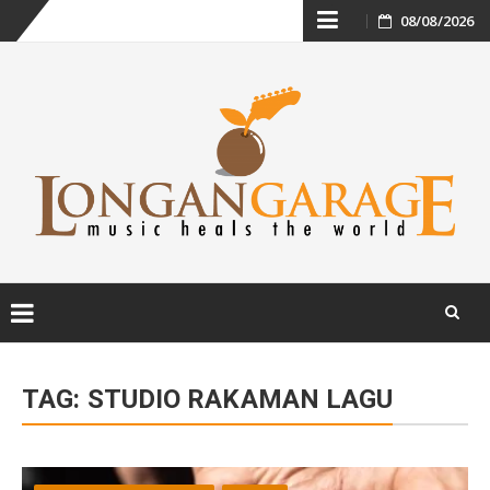
Skip
08/08/2026
to
content
Skip
to
TAG:
STUDIO RAKAMAN LAGU
content