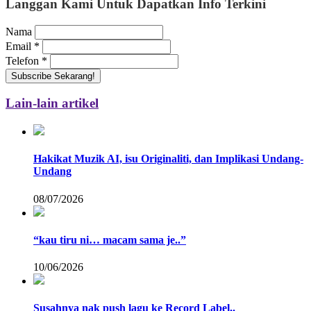
Langgan Kami Untuk Dapatkan Info Terkini
Nama
Email
*
Telefon
*
Subscribe Sekarang!
Lain-lain artikel
Hakikat Muzik AI, isu Originaliti, dan Implikasi Undang-
Undang
08/07/2026
“kau tiru ni… macam sama je..”
10/06/2026
Susahnya nak push lagu ke Record Label..