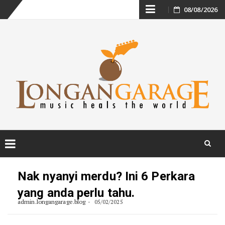
Skip
08/08/2026
to
content
Skip
to
Nak nyanyi merdu? Ini 6 Perkara
content
yang anda perlu tahu.
admin.longangarage.blog
05/02/2025