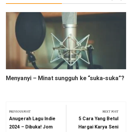
Menyanyi – Minat sungguh ke “suka-suka”?
Post
navigation
PREVIOUS POST
NEXT POST
Previous
Next
Anugerah Lagu Indie
5 Cara Yang Betul
Post:
Post:
2024 – Dibuka! Jom
Hargai Karya Seni