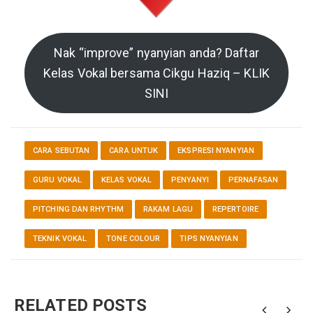
Nak “improve” nyanyian anda? Daftar
Kelas Vokal bersama Cikgu Haziq – KLIK
SINI
CARA SEBUTAN
CARA UNTUK
EKSPRESI NYANYIAN
GURU VOKAL
KELAS VOKAL
PENYANYI
PERNAFASAN
PITCHING DAN RHYTHM
RAKAM LAGU
REPERTOIRE
TEKNIK VOKAL
TONE COLOUR
TIPS NYANYIAN
RELATED POSTS