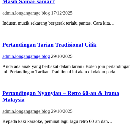
Masih Samar-samar?
admin.longangarage.blog
17/12/2025
Industri muzik sekarang bergerak terlalu pantas. Cara kita…
Pertandingan Tarian Tradisional Cilik
admin.longangarage.blog
29/10/2025
Anda ada anak yang berbakat dalam tarian? Boleh join pertandingan
ini. Pertandingan Tarikan Traditional ini akan diadakan pada…
Pertandingan Nyanyian – Retro 60-an & Irama
Malaysia
admin.longangarage.blog
29/10/2025
Kepada kaki karaoke, peminat lagu-lagu retro 60-an dan…