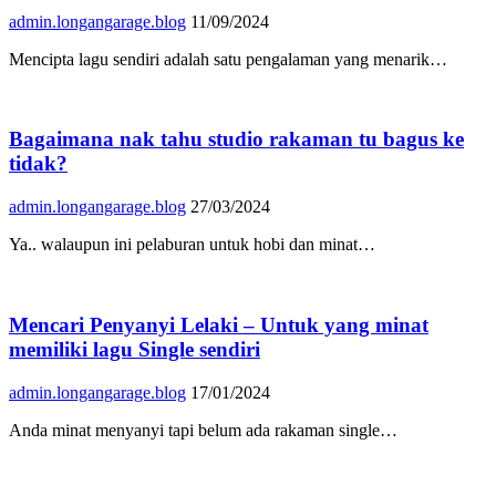
admin.longangarage.blog
11/09/2024
Mencipta lagu sendiri adalah satu pengalaman yang menarik…
Bagaimana nak tahu studio rakaman tu bagus ke
tidak?
admin.longangarage.blog
27/03/2024
Ya.. walaupun ini pelaburan untuk hobi dan minat…
Mencari Penyanyi Lelaki – Untuk yang minat
memiliki lagu Single sendiri
admin.longangarage.blog
17/01/2024
Anda minat menyanyi tapi belum ada rakaman single…