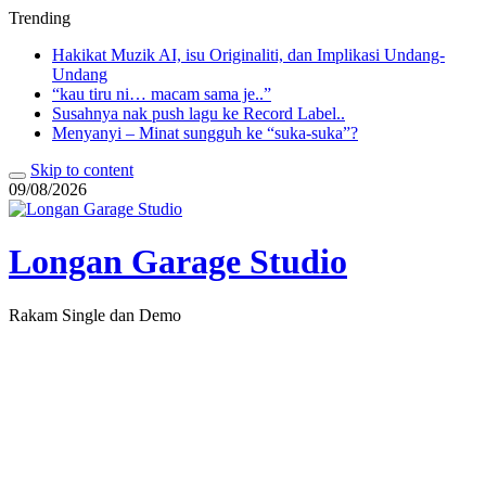
Trending
Hakikat Muzik AI, isu Originaliti, dan Implikasi Undang-
Undang
“kau tiru ni… macam sama je..”
Susahnya nak push lagu ke Record Label..
Menyanyi – Minat sungguh ke “suka-suka”?
Skip to content
09/08/2026
Longan Garage Studio
Rakam Single dan Demo