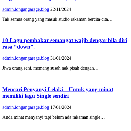
admin.longangarage.blog
22/11/2024
Tak semua orang yang masuk studio rakaman bercita-cita…
10 Lagu pembakar semangat wajib dengar bila diri
rasa “down”.
admin.longangarage.blog
31/01/2024
Jiwa orang seni, memang susah nak pisah dengan…
Mencari Penyanyi Lelaki – Untuk yang minat
memiliki lagu Single sendiri
admin.longangarage.blog
17/01/2024
Anda minat menyanyi tapi belum ada rakaman single…