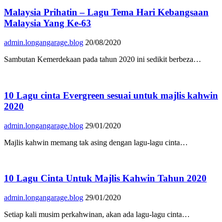
Malaysia Prihatin – Lagu Tema Hari Kebangsaan
Malaysia Yang Ke-63
admin.longangarage.blog
20/08/2020
Sambutan Kemerdekaan pada tahun 2020 ini sedikit berbeza…
10 Lagu cinta Evergreen sesuai untuk majlis kahwin
2020
admin.longangarage.blog
29/01/2020
Majlis kahwin memang tak asing dengan lagu-lagu cinta…
10 Lagu Cinta Untuk Majlis Kahwin Tahun 2020
admin.longangarage.blog
29/01/2020
Setiap kali musim perkahwinan, akan ada lagu-lagu cinta…