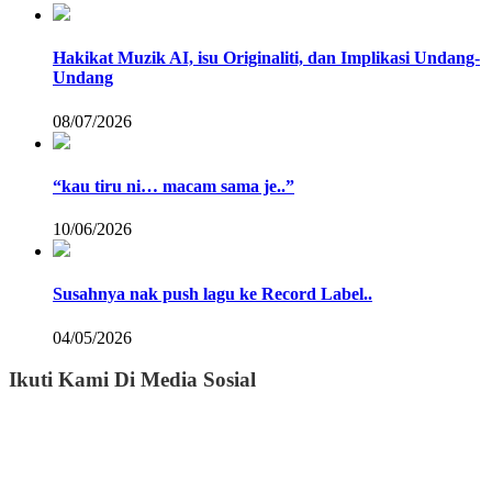
Hakikat Muzik AI, isu Originaliti, dan Implikasi Undang-
Undang
08/07/2026
“kau tiru ni… macam sama je..”
10/06/2026
Susahnya nak push lagu ke Record Label..
04/05/2026
Ikuti Kami Di Media Sosial