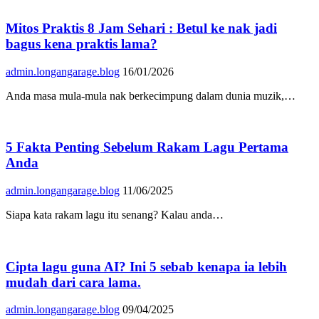
Mitos Praktis 8 Jam Sehari : Betul ke nak jadi
bagus kena praktis lama?
admin.longangarage.blog
16/01/2026
Anda masa mula-mula nak berkecimpung dalam dunia muzik,…
5 Fakta Penting Sebelum Rakam Lagu Pertama
Anda
admin.longangarage.blog
11/06/2025
Siapa kata rakam lagu itu senang? Kalau anda…
Cipta lagu guna AI? Ini 5 sebab kenapa ia lebih
mudah dari cara lama.
admin.longangarage.blog
09/04/2025