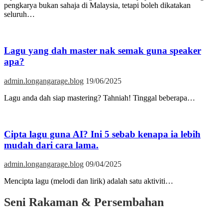
pengkarya bukan sahaja di Malaysia, tetapi boleh dikatakan
seluruh…
Lagu yang dah master nak semak guna speaker
apa?
admin.longangarage.blog
19/06/2025
Lagu anda dah siap mastering? Tahniah! Tinggal beberapa…
Cipta lagu guna AI? Ini 5 sebab kenapa ia lebih
mudah dari cara lama.
admin.longangarage.blog
09/04/2025
Mencipta lagu (melodi dan lirik) adalah satu aktiviti…
Seni Rakaman & Persembahan